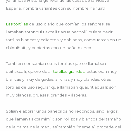
ya famosa Historia general de las cosas de la Nueva
España, nombra variantes con su nombre náhuatl:
Las tortillas
de uso diario que comían los señores, se
llamaban totonqui tlaxcalli tlacuelpacholli; quiere decir
tortillas blancas y calientes, y dobladas, compuestas en un
chiquíhuitl, y cubiertas con un paño blanco.
También consumían otras tortillas que se llamaban
ueitlaxcalli, quiere decir
tortillas grandes
, éstas eran muy
blancas y muy delgadas, anchas y muy blandas; otras
tortillas de uso regular que llamaban quauhtlaqualli; son
muy blancas, gruesas, grandes y ásperas.
Solían elaborar unos panecillos no redondos, sino largos,
que llaman tlaxcalmimilli; son rollizos y blancos del tamaño
de la palma de la mani, así también “memela” procede del