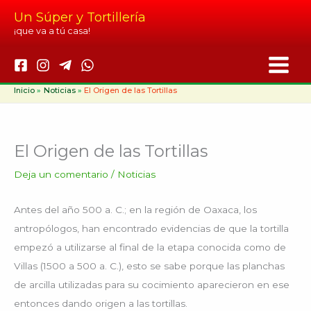
Ir
Un Súper y Tortillería
al
¡que va a tú casa!
contenido
Inicio
Noticias
El Origen de las Tortillas
El Origen de las Tortillas
Deja un comentario
/
Noticias
Antes del año 500 a. C.; en la región de Oaxaca, los
antropólogos, han encontrado evidencias de que la tortilla
empezó a utilizarse al final de la etapa conocida como de
Villas (1500 a 500 a. C.), esto se sabe porque las planchas
de arcilla utilizadas para su cocimiento aparecieron en ese
entonces dando origen a las tortillas.