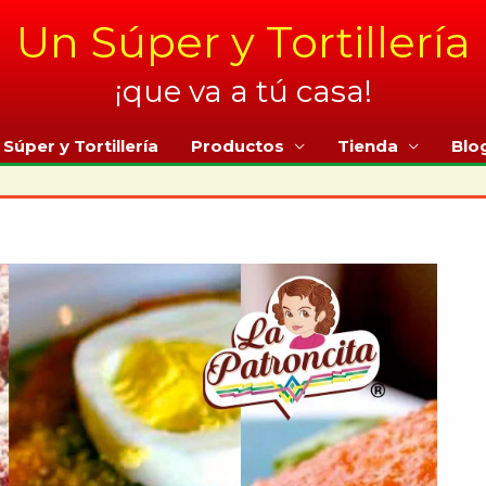
Un Súper y Tortillería
¡que va a tú casa!
Súper y Tortillería
Productos
Tienda
Blo