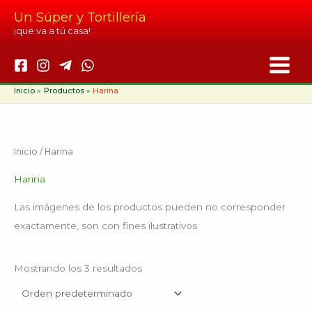
Ir
Un Súper y Tortillería
al
¡que va a tú casa!
contenido
Inicio
Productos
Harina
Inicio
/ Harina
Harina
Las imágenes de los productos pueden no corresponder
exactamente, son con fines ilustrativos
Mostrando los 3 resultados