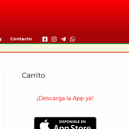
g
Contacto
Carrito
¡Descarga la App ya!