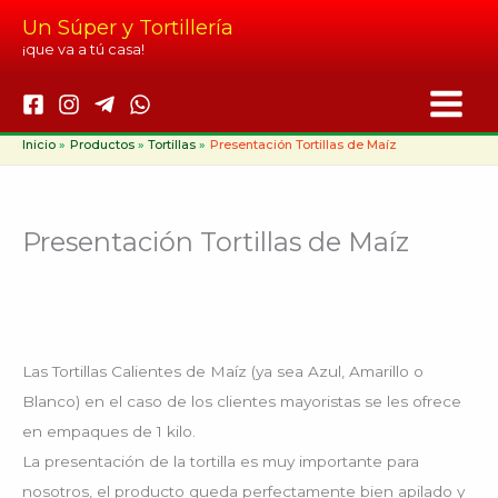
Ir
Un Súper y Tortillería
al
¡que va a tú casa!
contenido
Inicio
Productos
Tortillas
Presentación Tortillas de Maíz
Presentación Tortillas de Maíz
Las Tortillas Calientes de Maíz (ya sea Azul, Amarillo o
Blanco) en el caso de los clientes mayoristas se les ofrece
en empaques de 1 kilo.
La presentación de la tortilla es muy importante para
nosotros, el producto queda perfectamente bien apilado y