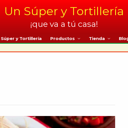
Un Súper y Tortillería
¡que va a tú casa!
Súper y Tortillería
Productos
Tienda
Blo