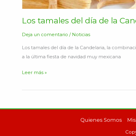
Los tamales del día de la Can
Deja un comentario
/
Noticias
Los tamales del día de la Candelaria, la combinaci
a la última fiesta de navidad muy mexicana
Leer más »
Quienes Somos
Mis
Copy