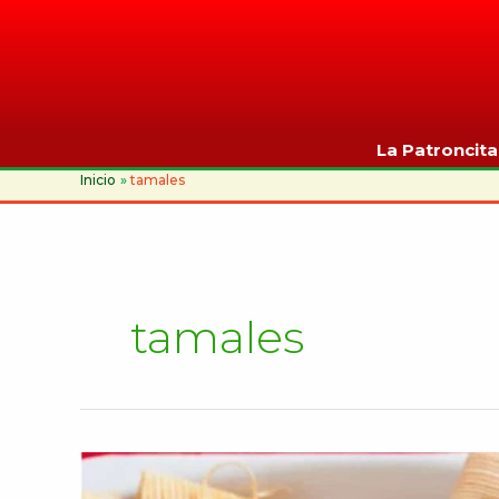
Ir
al
contenido
La Patroncita 
Inicio
tamales
tamales
Los