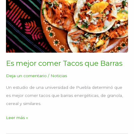
que
Barras
Es mejor comer Tacos que Barras
Deja un comentario
/
Noticias
Un estudio de una universidad de Puebla determinó que
es mejor comer tacos que barras energéticas, de granola,
cereal y similares.
Leer más »