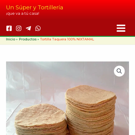
Ir
Un Súper y Tortillería
al
¡que va a tú casa!
contenido
Inicio
Productos
Tortilla Taquera 100% NIXTAMAL
Tortilla
Taquera
100%
NIXTAMAL
cantidad