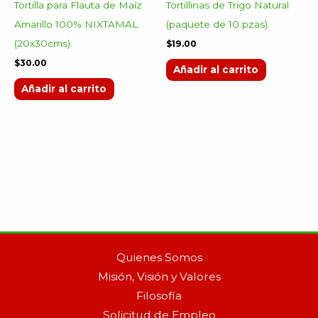
Tortilla para Flauta de Maíz
Tortillinas de Trigo Natural
Amarillo 100% NIXTAMAL
(paquete de 10 pzas).
(20x30cms).
$
19.00
$
30.00
Añadir al carrito
Añadir al carrito
Quienes Somos
Misión, Visión y Valores
Filosofía
Solicitud de Empleo