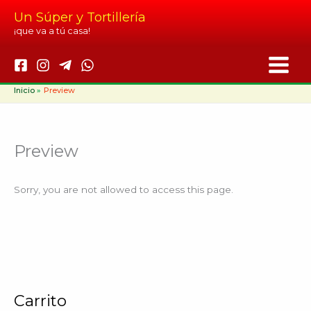
Ir
Un Súper y Tortillería
al
¡que va a tú casa!
contenido
Inicio
Preview
Preview
Sorry, you are not allowed to access this page.
Carrito