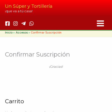
Ir
Un Súper y Tortillería
al
¡que va a tú casa!
contenido
Inicio
Accesos
Confirmar Suscripción
Confirmar Suscripción
¡Gracias!
Carrito